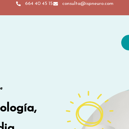
664 40 45 15
consulta@ispneuro.com
fe
ología,
dia