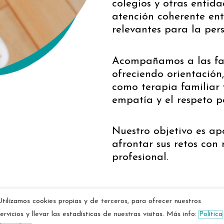
colegios y otras entid
atención coherente ent
relevantes para la per
Acompañamos a las fam
ofreciendo orientación
como terapia familiar 
empatía y el respeto p
Nuestro objetivo es ap
afrontar sus retos co
profesional.
Utilizamos cookies propias y de terceros, para ofrecer nuestros
Agenda tu cita en D
servicios y llevar las estadísticas de nuestras visitas. Más info:
Política