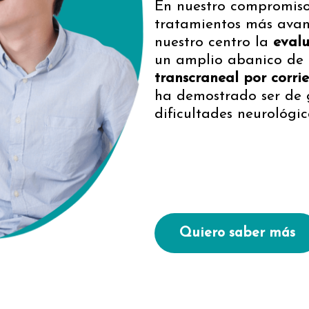
En nuestro compromiso 
tratamientos más avan
nuestro centro la
evalu
un amplio abanico de d
transcraneal por corrie
ha demostrado ser de g
dificultades neurológi
Quiero saber más