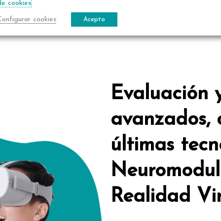
de cookies
Configurar cookies
Acepto
Evaluación 
avanzados, c
últimas tecn
Neuromodula
Realidad Vi