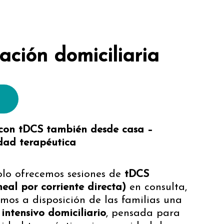
ción domiciliaria
n
 con tDCS también desde casa –
dad terapéutica
olo ofrecemos sesiones de
tDCS
eal por corriente directa)
en consulta,
os a disposición de las familias una
intensivo domiciliario
, pensada para