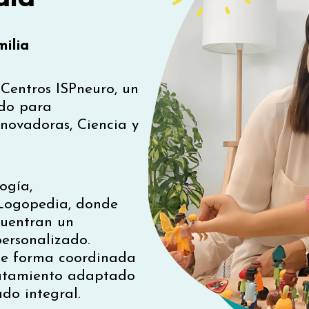
milia
s Centros ISPneuro, un
ado para
nnovadoras, Ciencia y
ogía,
y Logopedia, donde
ncuentran un
ersonalizado.
 de forma coordinada
tratamiento adaptado
do integral.