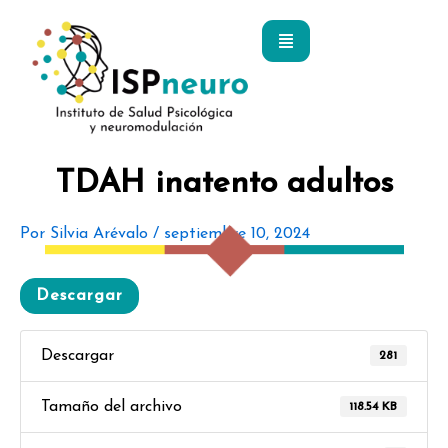
Ir
al
contenido
TDAH inatento adultos
Por
Silvia Arévalo
/
septiembre 10, 2024
Descargar
Descargar
281
Tamaño del archivo
118.54 KB