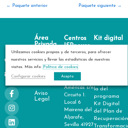
←
Paquete anterior
Paquete siguiente
→
Área
Centros
Kit digital
Privada
ISPneuro
Este sitio
Utilizamos cookies propias y de terceros, para ofrecer
Mairena del
664 40
Política de
web ha
nuestros servicios y llevar las estadísticas de nuestras
Aljarafe
privacidad
45 15
sido
visitas. Más info:
Política de cookies
consulta@ispneuro.com
financiado
Política de
Configurar cookies
Acepto
📍Av. de las
a través de
cookies
Américas s/n
F
I
L
la del
Aviso
Circuito 1.
a
n
i
programa
Legal
Local 6
c
s
n
Kit Digital
Mairena del
e
t
k
del Plan de
Aljarafe,
b
a
e
Recuperación
o
g
d
Sevilla 41927
Transformaci