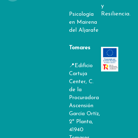
o
r
i
y
k
a
n
Resiliencia.
Psicología
-
m
en Mairena
f
del Aljarafe
Tomares
📍Edificio
Cartuja
Center, C.
de la
Procuradora
Ascensión
García Ortíz,
2ª Planta,
41940
Tomares,