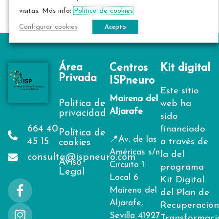
visitas. Más info:
Política de cookies
Configurar cookies
Acepto
Área
Centros
Kit digital
Privada
ISPneuro
Este sitio
Mairena del
Política de
web ha
Aljarafe
privacidad
sido
664 40
financiado
Política de
📍Av. de las
45 15
a través de
cookies
Américas s/n
la del
consulta@ispneuro.com
Aviso
Circuito 1.
programa
Legal
Local 6
Kit Digital
F
I
L
Mairena del
del Plan de
a
n
i
Aljarafe,
Recuperación
c
s
n
Sevilla 41927
Transformaci