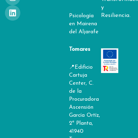
e
t
k
y
b
a
e
Resiliencia.
o
g
d
Psicología
o
r
i
en Mairena
k
a
n
del Aljarafe
-
m
f
Tomares
📍Edificio
Cartuja
Center, C.
de la
Procuradora
Ascensión
García Ortíz,
2ª Planta,
41940