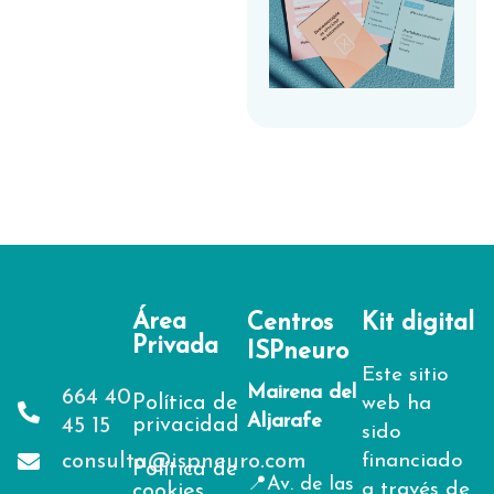
Área
Centros
Kit digital
Privada
ISPneuro
Este sitio
Mairena del
664 40
Política de
web ha
Aljarafe
privacidad
45 15
sido
consulta@ispneuro.com
financiado
Política de
📍Av. de las
a través de
cookies