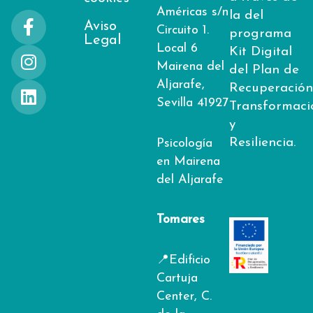
Américas s/n
F
I
L
la del
Aviso
Circuito 1.
a
n
i
programa
Legal
Local 6
c
s
n
Kit Digital
Mairena del
e
t
k
del Plan de
Aljarafe,
b
a
e
Recuperación
o
g
d
Sevilla 41927
Transformaci
o
r
i
y
k
a
n
Resiliencia.
Psicología
-
m
en Mairena
f
del Aljarafe
Tomares
📍Edificio
Cartuja
Center, C.