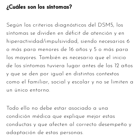
¿Cuáles son los síntomas?
Según los criterios diagnósticos del DSM5, los
síntomas se dividen en déficit de atención y en
hiperactividad/impulsividad, siendo necesarios 6
o más para menores de 16 años y 5 o más para
los mayores. También es necesario que el inicio
de los síntomas tuviera lugar antes de los 12 años
y que se den por igual en distintos contextos
como el familiar, social y escolar y no se limiten a
un único entorno.
Todo ello no debe estar asociado a una
condición médica que explique mejor estas
conductas y que afecten al correcto desempeño y
adaptación de estas personas.