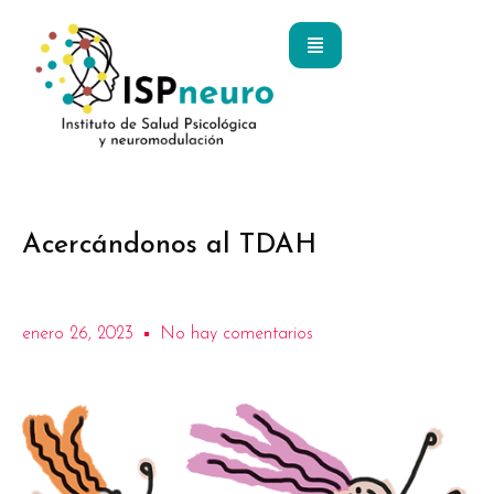
Ir
al
contenido
Acercándonos al TDAH
enero 26, 2023
No hay comentarios