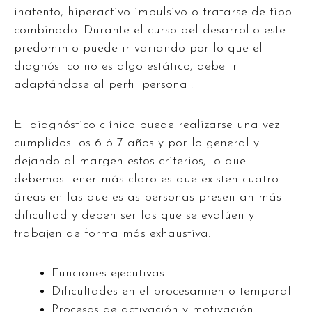
inatento, hiperactivo impulsivo o tratarse de tipo
combinado. Durante el curso del desarrollo este
predominio puede ir variando por lo que el
diagnóstico no es algo estático, debe ir
adaptándose al perfil personal.
El diagnóstico clínico puede realizarse una vez
cumplidos los 6 ó 7 años y por lo general y
dejando al margen estos criterios, lo que
debemos tener más claro es que existen cuatro
áreas en las que estas personas presentan más
dificultad y deben ser las que se evalúen y
trabajen de forma más exhaustiva:
Funciones ejecutivas
Dificultades en el procesamiento temporal
Procesos de activación y motivación