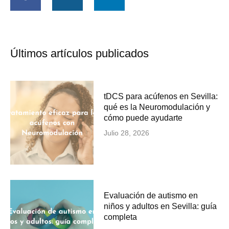
e
t
k
b
a
e
o
g
d
o
r
i
k
a
n
Últimos artículos publicados
-
m
f
tDCS para acúfenos en Sevilla:
qué es la Neuromodulación y
cómo puede ayudarte
Julio 28, 2026
Evaluación de autismo en
niños y adultos en Sevilla: guía
completa