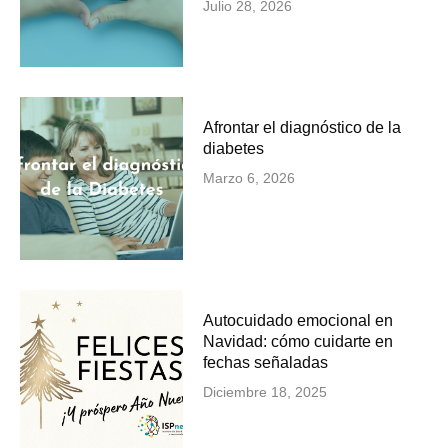
Julio 28, 2026
Afrontar el diagnóstico de la
diabetes
Marzo 6, 2026
Autocuidado emocional en
Navidad: cómo cuidarte en
fechas señaladas
Diciembre 18, 2025