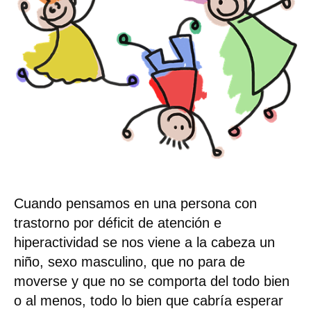
Cuando pensamos en una persona con
trastorno por déficit de atención e
hiperactividad se nos viene a la cabeza un
niño, sexo masculino, que no para de
moverse y que no se comporta del todo bien
o al menos, todo lo bien que cabría esperar