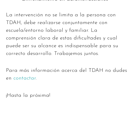
La intervención no se limita a la persona con
TDAH, debe realizarse conjuntamente con
escuela/entorno laboral y familiar. La
comprensión clara de estas dificultades y cual
puede ser su alcance es indispensable para su
correcto desarrollo. Trabajemos juntos.
Para más información acerca del TDAH no dudes
en
contactar
.
¡Hasta la próxima!