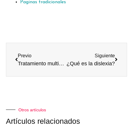
Paginas tradicionales
Ant
Siguien
Previo
Siguiente
Tratamiento multimodal de la Dislexia
¿Qué es la dislexia?
Otros artículos
Artículos relacionados