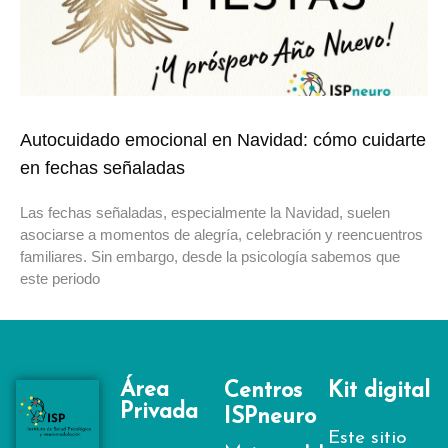
Autocuidado emocional en Navidad: cómo cuidarte
en fechas señaladas
Las fechas señaladas, especialmente la Navidad, suelen
asociarse a momentos de alegría, celebración y reencuentros
familiares. Sin embargo, desde la psicología sabemos que
este periodo
Área
Centros
Kit digital
Privada
ISPneuro
Este sitio