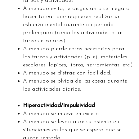
tareas y actividades.
A menudo evita, le disgustan o se niega a
hacer tareas que requieren realizar un
esfuerzo mental durante un periodo
prolongado (como las actividades o las
tareas escolares).
A menudo pierde cosas necesarias para
las tareas y actividades (p. ej., materiales
escolares, lápices, libros, herramientas, etc.)
A menudo se distrae con facilidad.
A menudo se olvida de las cosas durante
las actividades diarias.
Hiperactividad/Impulsividad
A menudo se mueve en exceso.
A menudo se levanta de su asiento en
situaciones en las que se espera que se
quede sentado.